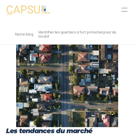
Identifier les quartiers à fort potentiel pour du 
Notre blog
PRODUCT
locatif
Design
Content
Publish
Notre histoire
Join
Events
Experts
Les tendances du marché 