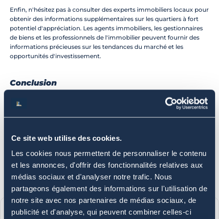
Enfin, n'hésitez pas à consulter des experts immobiliers locaux pour 
obtenir des informations supplémentaires sur les quartiers à fort 
potentiel d'appréciation. Les agents immobiliers, les gestionnaires 
de biens et les professionnels de l'immobilier peuvent fournir des 
informations précieuses sur les tendances du marché et les 
opportunités d'investissement.
Conclusion
En analysant attentivement les tendances du marché immobilier 
local, vous pouvez identifier les quartiers à fort potentiel 
d'appréciation et maximiser votre rendement dans l'investissement 
immobilier locatif. Utilisez ces stratégies pour repérer les 
opportunités de croissance et prendre des décisions 
Ce site web utilise des cookies.
d'investissement éclairées. Bonne chance dans votre recherche de 
quartiers prometteurs et dans votre parcours d'investissement 
Les cookies nous permettent de personnaliser le contenu
immobilier ! Prenez rdv avec nos professionnels en cliquant sur le 
et les annonces, d'offrir des fonctionnalités relatives aux
bouton juste en dessous.
médias sociaux et d'analyser notre trafic. Nous
Échanger avec un expert
partageons également des informations sur l'utilisation de
notre site avec nos partenaires de médias sociaux, de
publicité et d'analyse, qui peuvent combiner celles-ci
Auteur