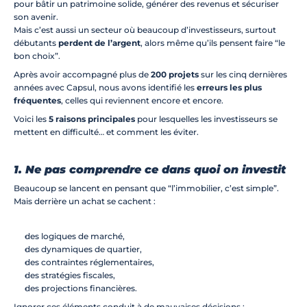
pour bâtir un patrimoine solide, générer des revenus et sécuriser 
Investissement locatif
son avenir.
Rénovation/Aménagem
Mais c’est aussi un secteur où beaucoup d’investisseurs, surtout 
ent
débutants 
perdent de l’argent
, alors même qu’ils pensent faire “le 
Réalisations
bon choix”.
Blog
Après avoir accompagné plus de 
200 projets
 sur les cinq dernières 
Contact
années avec Capsul, nous avons identifié les 
erreurs les plus 
fréquentes
, celles qui reviennent encore et encore.
Prêt(e) à décoller
Voici les 
5 raisons principales
 pour lesquelles les investisseurs se 
mettent en difficulté… et comment les éviter.
1. Ne pas comprendre ce dans quoi on investit
Beaucoup se lancent en pensant que “l’immobilier, c’est simple”.
Mais derrière un achat se cachent :
des logiques de marché,
des dynamiques de quartier,
des contraintes réglementaires,
des stratégies fiscales,
des projections financières.
Ignorer ces éléments conduit à de mauvaises décisions :