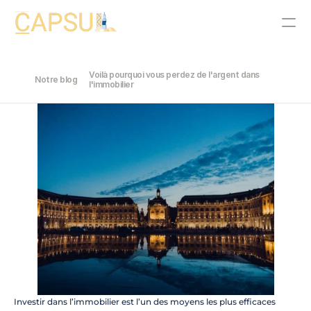
Voilà pourquoi vous perdez de l'argent dans 
Notre blog
PRODUCT
l'immobilier
Design
Content
Publish
Notre histoire
Join
Events
Experts
Investir dans l’immobilier est l’un des moyens les plus efficaces 