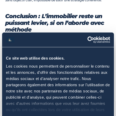
Sans objectif clair, impossible de bâtir une stratégie cohérente.
Conclusion : L’immobilier reste un 
puissant levier, si on l’aborde avec 
méthode
Ces erreurs ne sont pas une fatalité.
Elles sont 
prévisibles
 et 
évitable
 lorsqu’on est bien accompagné et 
qu’on adopte une approche structurée.
C’est exactement la mission de Capsul :
Ce site web utilise des cookies.
➡️ sécuriser chaque étape,
➡️ éviter les pièges,
Les cookies nous permettent de personnaliser le contenu
➡️ maximiser la rentabilité,
et les annonces, d'offrir des fonctionnalités relatives aux
➡️ construire un patrimoine durable.
médias sociaux et d'analyser notre trafic. Nous
Parce que l’immobilier n’est pas un jeu de hasard.
partageons également des informations sur l'utilisation de
C’est une stratégie.
notre site avec nos partenaires de médias sociaux, de
Échanger avec un expert
publicité et d'analyse, qui peuvent combiner celles-ci
avec d'autres informations que vous leur avez fournies
ou qu'ils ont collectées lors de votre utilisation de leurs
Auteur
services.