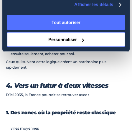
➡️ colocation haut de gamme = l’un des meilleurs ROI du marché 
Afficher les détails
dans les 10 prochaines années.
Tout autoriser
✔ La résidence principale n’est plus la priorité
Les investisseurs deviennent 
stratégiques
 :
Personnaliser
d’abord, générer des revenus,
ensuite seulement, acheter pour soi.
Ceux qui suivent cette logique créent un patrimoine plus 
rapidement.
4. Vers un futur à deux vitesses
D’ici 2035, la France pourrait se retrouver avec :
1. Des zones où la propriété reste classique
villes moyennes