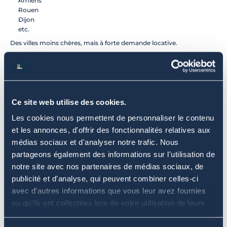
Amiens
Rouen
Dijon
etc.
Des villes moins chères, mais à forte demande locative.
✔ Hausse de la demande en meublé et en 
flexibilité
La mobilité impose des biens :
Ce site web utilise des cookies.
Les cookies nous permettent de personnaliser le contenu
bien rénovés
et les annonces, d'offrir des fonctionnalités relatives aux
bien décorés
disponibles rapidement
médias sociaux et d'analyser notre trafic. Nous
avec une gestion simple
partageons également des informations sur l'utilisation de
Les investisseurs qui misent sur la 
qualité
 gagnent.
notre site avec nos partenaires de médias sociaux, de
publicité et d'analyse, qui peuvent combiner celles-ci
✔ La colocation et le coliving deviennent 
avec d'autres informations que vous leur avez fournies
mainstream
ou qu'ils ont collectées lors de votre utilisation de leurs
Les prix élevés poussent les jeunes à mutualiser.
services.
Résultat :