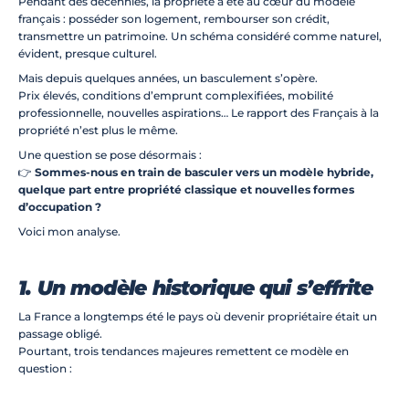
Pendant des décennies, la propriété a été au cœur du modèle 
Investissement locatif
français : posséder son logement, rembourser son crédit, 
Rénovation/Aménagem
transmettre un patrimoine. Un schéma considéré comme naturel, 
ent
évident, presque culturel.
Réalisations
Mais depuis quelques années, un basculement s’opère.
Blog
Prix élevés, conditions d’emprunt complexifiées, mobilité 
Contact
professionnelle, nouvelles aspirations… Le rapport des Français à la 
propriété n’est plus le même.
Prêt(e) à décoller
Une question se pose désormais :
👉 
Sommes-nous en train de basculer vers un modèle hybride, 
quelque part entre propriété classique et nouvelles formes 
d’occupation ?
Voici mon analyse.
1. Un modèle historique qui s’effrite
La France a longtemps été le pays où devenir propriétaire était un 
passage obligé.
Pourtant, trois tendances majeures remettent ce modèle en 
question :