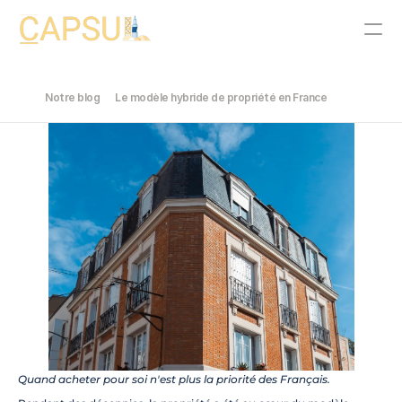
Notre blog
Le modèle hybride de propriété en France
PRODUCT
Design
Content
Publish
Notre histoire
Join
Events
Experts
Quand acheter pour soi n'est plus la priorité des Français.