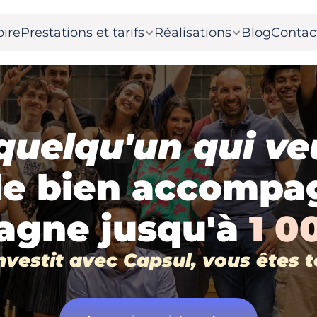
oire
Prestations et tarifs
Réalisations
Blog
Contac
uelqu'un qui veu
le bien accompa
agne jusqu'à 
1 0
investit avec Capsul, vous êtes 