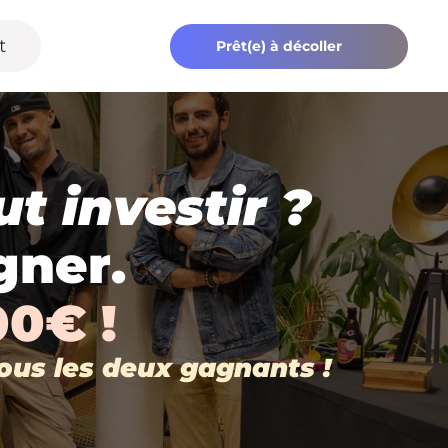
t
Prêt(e) à décoller
t investir ? 
gner. 
00€ !
tous les deux gagnants !