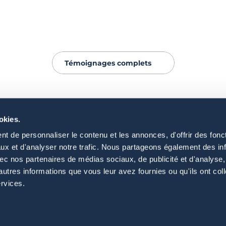
te 
Daniella
Témoignages complets
okies.
t de personnaliser le contenu et les annonces, d'offrir des fonct
ux et d'analyser notre trafic. Nous partageons également des in
pos
Ressources
 avec nos partenaires de médias sociaux, de publicité et d'analyse
d'accueil
Blog
autres informations que vous leur avez fournies ou qu'ils ont col
 histoire
Témoignages clients
ervices.
éalisations
FAQ
restations
Newsletter