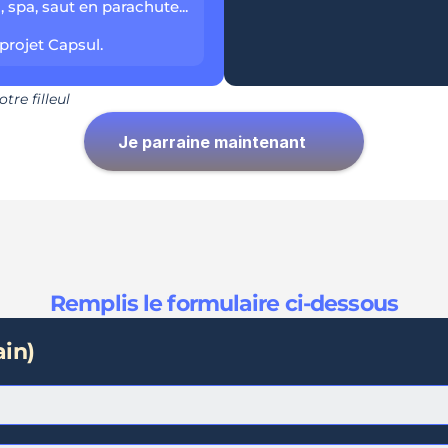
, spa, saut en parachute... 
projet Capsul.
tre filleul
Je parraine maintenant
Remplis le formulaire ci-dessous
ain)