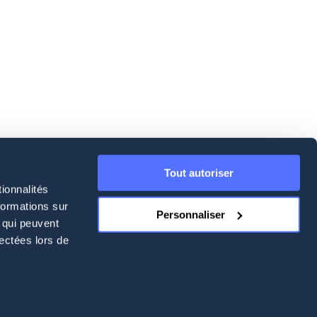
prochaines villes où il sera possible 
Très belle continuation"
Clément
Tout autoriser
ionnalités
formations sur
Contact
Personnaliser
, qui peuvent
09 78 81 03 30
lectées lors de
contact.capsulfrance@gmail.com
33 rue LIbergier, 51100 Reims
Mentions légales