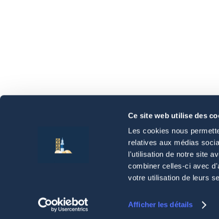
Livraison de notre premier appartement et il est jus
wahou !"
Ashley
Ce site web utilise des co
Les cookies nous permetten
relatives aux médias socia
À pro
l'utilisation de notre site
Page 
combiner celles-ci avec d'
Notre
votre utilisation de leurs s
Nos r
Nos p
© 2024 Capsul-France, Inc.
Afficher les détails