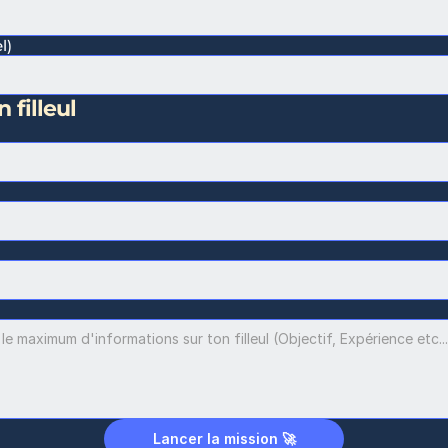
l)
 filleul
Lancer la mission 🚀