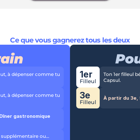
Ce que vous gagnerez tous les deux
rain
Pou
1er
out, à dépenser comme tu 
Ton 1er filleul b
Capsul.
Filleul
3e
out, à dépenser comme tu 
À partir du 3e
Filleul
Dîner gastronomique 
eul supplémentaire ou…