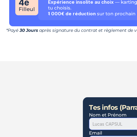
4e
Expérience insolite au choix
 — karting
tu choisis.
Filleul
1 000€ de réduction
 sur ton prochain 
*Payé 
30 Jours
 après signature du contrat et règlement de vo
Tes infos (Parr
Nom et Prénom
Email