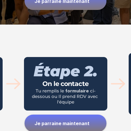
Je parraine maintenant
Étape 2.
On le contacte
Tu remplis le 
formulaire
 ci-
dessous ou Il prend RDV avec 
l'équipe
Je parraine maintenant