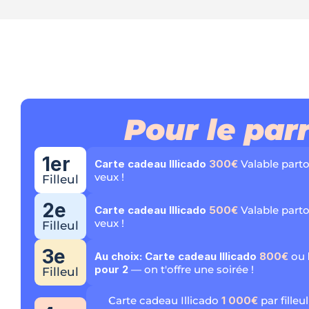
Pour le par
1er
Carte cadeau Illicado 
300€
 Valable part
veux !
Filleul
2e
Carte cadeau Illicado 
500€
 Valable part
veux !
Filleul
3e
Au choix: Carte cadeau Illicado 
800€
 ou 
pour 2
 — on t'offre une soirée !
Filleul
Carte cadeau Illicado 
1 000€
 par fill